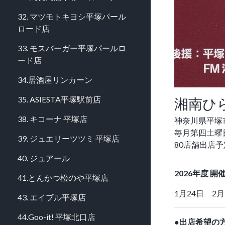
32. マツモトキヨシ平塚パール
ロード店
33. モスバーガー平塚パールロ
ード店
34.居酒屋リンカーン
湘南ひ
35. ASIESTA平塚駅前店
38. キコーナ 平塚店
神奈川県平塚
毎月第四土曜日
39. ジュエリーツツミ 平塚店
80店舗出店
40. ジュアール
2026年度 開
41.とんかつ松のや平塚店
1月24日 2月
43. エイブル平塚店
44.Goo-it! 平塚北口店
●出店希望の