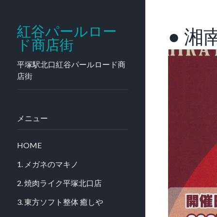
● 
紅谷パールロー
ド商店街
平塚駅北口紅谷パールロード商
店街
メニュー
HOME
1. メガネのマキノ
2. 焼肉ライク平塚北口店
3. 東方ソフト整体 癒しや