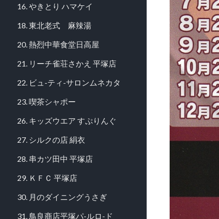
16. やきとり ハマケイ
18. 東北老式 麻辣湯
20. 熱烈中華食堂日高屋
21. リーチ雀荘さかえ 平塚店
22. ビュ-ティ-サロンムネカタ
23. 喫茶シャポー
26. キッズウエア すぷりんぐ
27. シルクの店 絹衣
28. 串カツ田中 平塚店
29. ＫＦＣ 平塚店
30. 月のダイニングうさぎ
31. 鳥良商店平塚パ-ルロ-ド