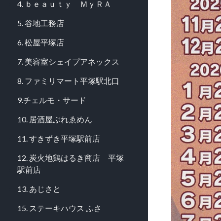
4. ｂｅａｕｔｙ ＭｙＲＡ
5. 谷地工務店
6. 松屋平塚店
7. 美容室シェイプアネックス
8. ファミリマート平塚駅北口
9.チェルモ・サード
10. 居酒屋ぶれゑめん
11. すきずき平塚駅前店
12. 炭火地鶏はるき商店 平塚
駅前店
13. あじさと
15. ステーキハウス ふさ