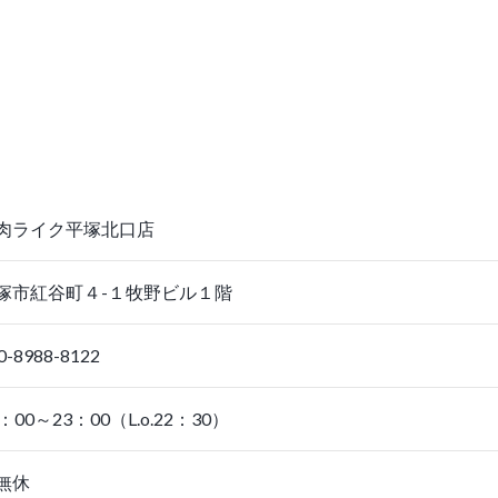
肉ライク平塚北口店
塚市紅谷町４-１牧野ビル１階
8988-8122
00～23：00（L.o.22：30）
無休