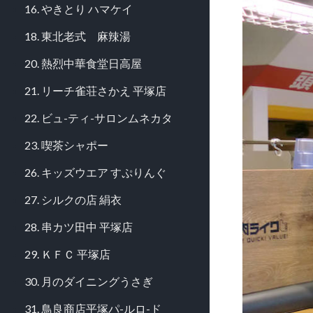
16. やきとり ハマケイ
18. 東北老式 麻辣湯
20. 熱烈中華食堂日高屋
21. リーチ雀荘さかえ 平塚店
22. ビュ-ティ-サロンムネカタ
23. 喫茶シャポー
26. キッズウエア すぷりんぐ
27. シルクの店 絹衣
28. 串カツ田中 平塚店
29. ＫＦＣ 平塚店
30. 月のダイニングうさぎ
31. 鳥良商店平塚パ-ルロ-ド