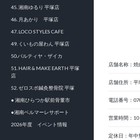
45. 湘南ゆるり 平塚店
46. 月あかり 平塚店
47. LOCO STYLES CAFE
49. くいもの屋わん 平塚店
50.バルティヤ・ザイカ
店舗名称：焼
51. HAIR & MAKE EARTH 平塚
店
店舗住所：平
52. ゼロスポ鍼灸整骨院 平塚
● 湘南ひらつか駅前骨董市
電話番号：070-
●湘南ベルマーレサポート
営業時間：10：
2026年度 イベント情報
定休日：年中