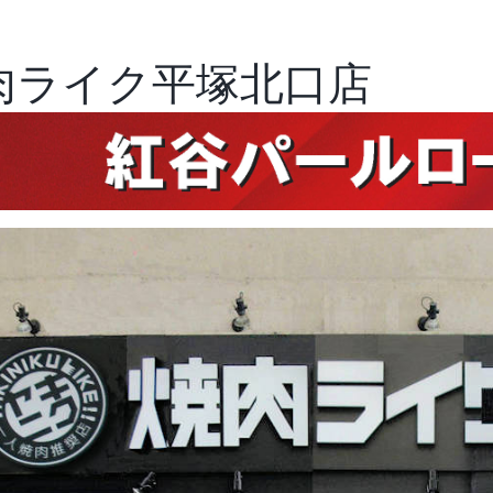
 焼肉ライク平塚北口店