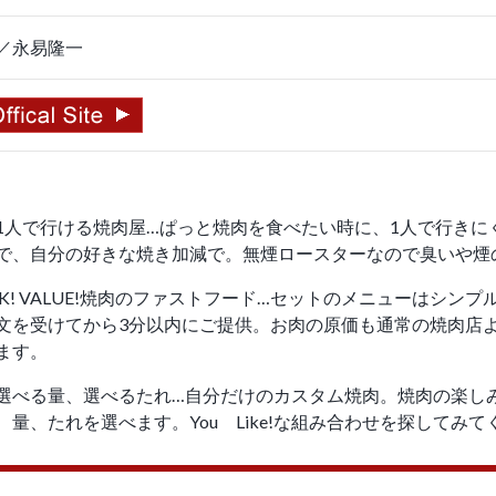
／永易隆一
1人で行ける焼肉屋…ぱっと焼肉を食べたい時に、1人で行きに
で、自分の好きな焼き加減で。無煙ロースターなので臭いや煙
QUICK! VALUE!焼肉のファストフード…セットのメニュー
文を受けてから3分以内にご提供。お肉の原価も通常の焼肉店
ます。
選べる量、選べるたれ…自分だけのカスタム焼肉。焼肉の楽し
、量、たれを選べます。You Like!な組み合わせを探して