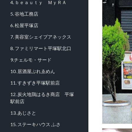
4. ｂｅａｕｔｙ ＭｙＲＡ
5. 谷地工務店
6. 松屋平塚店
7. 美容室シェイプアネックス
8. ファミリマート平塚駅北口
9.チェルモ・サード
10. 居酒屋ぶれゑめん
11. すきずき平塚駅前店
12. 炭火地鶏はるき商店 平塚
駅前店
13. あじさと
15. ステーキハウス ふさ