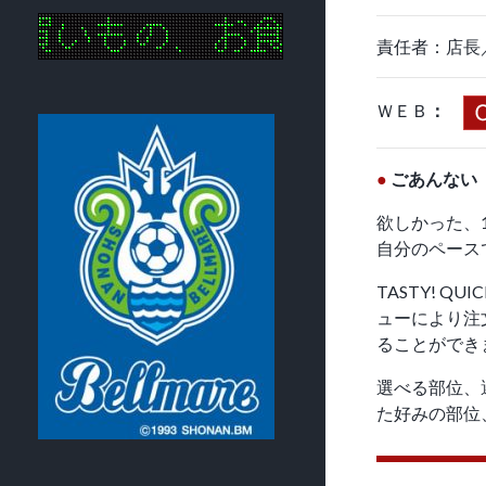
責任者：店長
ＷＥＢ
：
●
ごあんない
欲しかった、
自分のペース
TASTY! 
ューにより注
ることができ
選べる部位、
た好みの部位