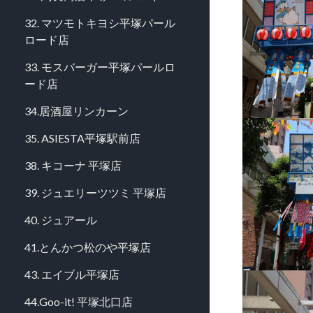
32. マツモトキヨシ平塚パール
ロード店
33. モスバーガー平塚パールロ
ード店
34.居酒屋リンカーン
35. ASIESTA平塚駅前店
38. キコーナ 平塚店
39. ジュエリーツツミ 平塚店
40. ジュアール
41.とんかつ松のや平塚店
43. エイブル平塚店
44.Goo-it! 平塚北口店