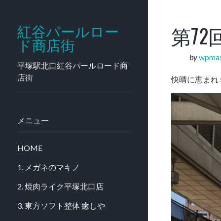
第7
紅谷パールロー
ド商店街
by
wpmas
平塚駅北口紅谷パールロード商
店街
快晴に恵まれ
メニュー
HOME
1. メガネのマキノ
2. 焼肉ライク平塚北口店
3. 東方ソフト整体 癒しや