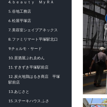
4. ｂｅａｕｔｙ ＭｙＲＡ
5. 谷地工務店
6. 松屋平塚店
7. 美容室シェイプアネックス
8. ファミリマート平塚駅北口
9.チェルモ・サード
10. 居酒屋ぶれゑめん
11. すきずき平塚駅前店
12. 炭火地鶏はるき商店 平塚
駅前店
13. あじさと
15. ステーキハウス ふさ