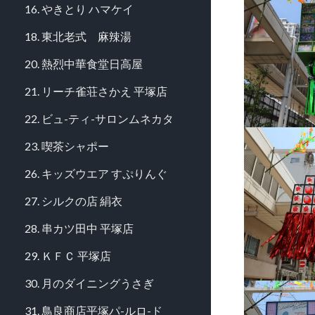
16. やきとり ハマケイ
18. 東北老式 麻辣湯
20. 熱烈中華食堂日高屋
21. リーチ雀荘さかえ 平塚店
22. ビュ-ティ-サロンムネカタ
23. 喫茶シャポー
26. キッズウエア すぷりんぐ
27. シルクの店 絹衣
28. 串カツ田中 平塚店
29. ＫＦＣ 平塚店
30. 月のダイニングうさぎ
31. 鳥良商店平塚パ-ルロ-ド