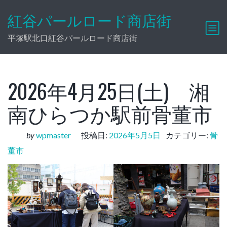
紅谷パールロード商店街
平塚駅北口紅谷パールロード商店街
2026年4月25日(土) 湘
南ひらつか駅前骨董市
by
wpmaster
投稿日:
2026年5月5日
カテゴリー:
骨
董市