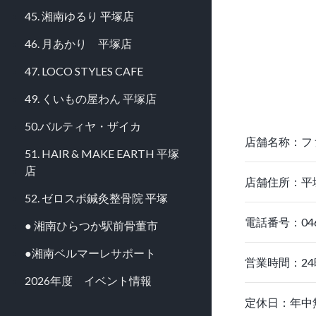
45. 湘南ゆるり 平塚店
46. 月あかり 平塚店
47. LOCO STYLES CAFE
49. くいもの屋わん 平塚店
50.バルティヤ・ザイカ
店舗名称：フ
51. HAIR & MAKE EARTH 平塚
店
店舗住所：平塚
52. ゼロスポ鍼灸整骨院 平塚
電話番号：0463
● 湘南ひらつか駅前骨董市
●湘南ベルマーレサポート
営業時間：2
2026年度 イベント情報
定休日：年中