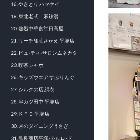
16. やきとり ハマケイ
18. 東北老式 麻辣湯
20. 熱烈中華食堂日高屋
21. リーチ雀荘さかえ 平塚店
22. ビュ-ティ-サロンムネカタ
23. 喫茶シャポー
26. キッズウエア すぷりんぐ
27. シルクの店 絹衣
28. 串カツ田中 平塚店
29. ＫＦＣ 平塚店
30. 月のダイニングうさぎ
31. 鳥良商店平塚パ-ルロ-ド