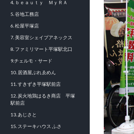
4. ｂｅａｕｔｙ ＭｙＲＡ
5. 谷地工務店
6. 松屋平塚店
7. 美容室シェイプアネックス
8. ファミリマート平塚駅北口
9.チェルモ・サード
10. 居酒屋ぶれゑめん
11. すきずき平塚駅前店
12. 炭火地鶏はるき商店 平塚
駅前店
13. あじさと
15. ステーキハウス ふさ