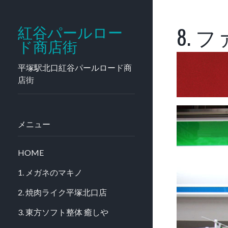
8.
紅谷パールロー
ド商店街
平塚駅北口紅谷パールロード商
店街
メニュー
HOME
1. メガネのマキノ
2. 焼肉ライク平塚北口店
3. 東方ソフト整体 癒しや